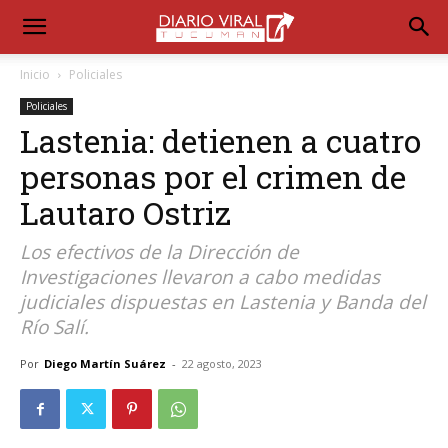
Inicio
Policiales
Policiales
Lastenia: detienen a cuatro
personas por el crimen de
Lautaro Ostriz
Los efectivos de la Dirección de
Investigaciones llevaron a cabo medidas
judiciales dispuestas en Lastenia y Banda del
Río Salí.
Por
Diego Martín Suárez
-
22 agosto, 2023