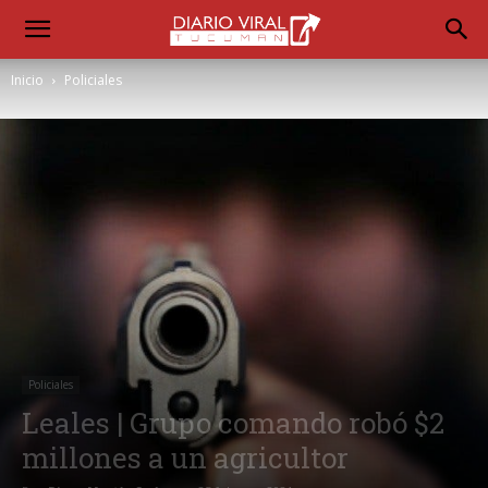
Inicio
Policiales
Policiales
Leales | Grupo comando robó $2
millones a un agricultor