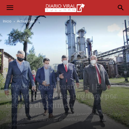
Inicio
Actualidad
Actualidad
Ley de Biocombustibles | El
Gobierno nacional prorrogó por
decreto el régimen
La norma estaba a punto de vencer y fue extendida hasta el 12 de julio
próximo o hasta que se ponga en marcha un nuevo marco
regulatorio.