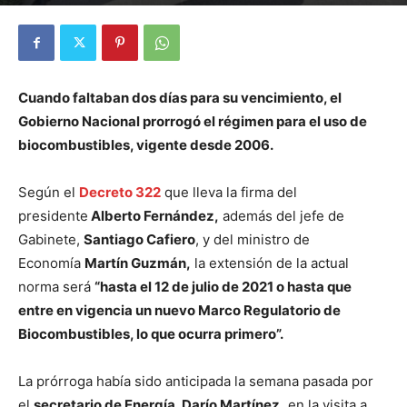
Por
Diego Martín Suárez
-
10 mayo, 2021
Cuando faltaban dos días para su vencimiento, el
Gobierno Nacional prorrogó el régimen para el uso de
biocombustibles, vigente desde 2006.
Según el
D
ecreto 322
que lleva la firma del
presidente
Alberto Fernández,
además del jefe de
Gabinete,
Santiago Cafiero
, y del ministro de
Economía
Martín Guzmán,
la extensión de la actual
norma será
“hasta el 12 de julio de 2021 o hasta que
entre en vigencia un nuevo Marco Regulatorio de
Biocombustibles, lo que ocurra primero”.
La prórroga había sido anticipada la semana pasada por
el
secretario de Energía, Darío Martínez,
en la visita a