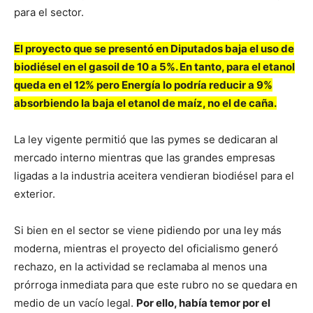
para el sector.
El proyecto que se presentó en Diputados baja el uso de
biodiésel en el gasoil de 10 a 5%. En tanto, para el etanol
queda en el 12% pero Energía lo podría reducir a 9%
absorbiendo la baja el etanol de maíz, no el de caña.
La ley vigente permitió que las pymes se dedicaran al
mercado interno mientras que las grandes empresas
ligadas a la industria aceitera vendieran biodiésel para el
exterior.
Si bien en el sector se viene pidiendo por una ley más
moderna, mientras el proyecto del oficialismo generó
rechazo, en la actividad se reclamaba al menos una
prórroga inmediata para que este rubro no se quedara en
medio de un vacío legal.
Por ello, había temor por el