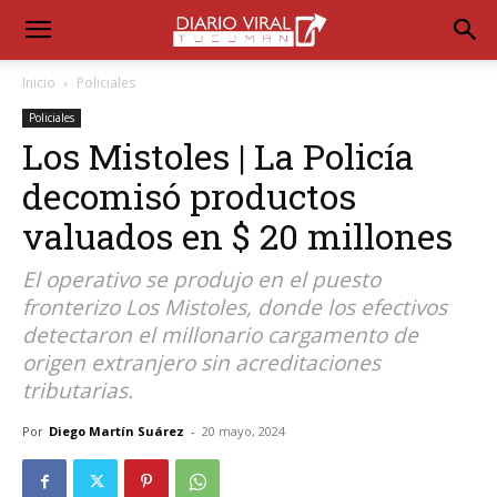
Inicio
Policiales
Policiales
Los Mistoles | La Policía
decomisó productos
valuados en $ 20 millones
El operativo se produjo en el puesto
fronterizo Los Mistoles, donde los efectivos
detectaron el millonario cargamento de
origen extranjero sin acreditaciones
tributarias.
Por
Diego Martín Suárez
-
20 mayo, 2024