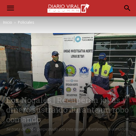
Inicio
Policiales
Policiales
Los Nogales | Recuperan joyas y
dinero sustraído durante un robo
comando
Se trata del robo perpetrado por tres sujetos fuertemente armados.