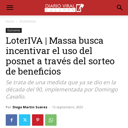
Inicio
Economía
Economía
LoterIVA | Massa busca
incentivar el uso del
posnet a través del sorteo
de beneficios
Se trata de una medida que ya se dio en la
década del 90, implementada por Domingo
Cavallo.
Por
Diego Martín Suárez
-
15 septiembre, 2023