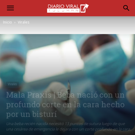
Inicio
Virales
Virales
Mala Praxis | Beba nació con un
profundo corte en la cara hecho
por un bisturí
Una beba recién nacida necesitó 13 puntos de sutura luego de que
una cesárea de emergencia le dejara con un corte profundo en la cara.