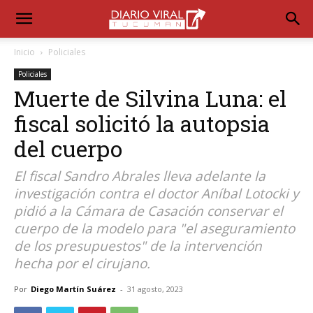
Inicio
Policiales
Policiales
Muerte de Silvina Luna: el
fiscal solicitó la autopsia
del cuerpo
El fiscal Sandro Abrales lleva adelante la
investigación contra el doctor Aníbal Lotocki y
pidió a la Cámara de Casación conservar el
cuerpo de la modelo para "el aseguramiento
de los presupuestos" de la intervención
hecha por el cirujano.
Por
Diego Martín Suárez
-
31 agosto, 2023