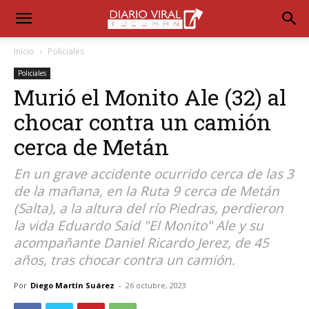
Inicio
Policiales
Policiales
Murió el Monito Ale (32) al
chocar contra un camión
cerca de Metán
En un grave accidente ocurrido cerca de las 3
de la mañana, en la Ruta 9 cerca de Metán
(Salta), a la altura del río Piedras, perdieron
la vida Eduardo Said "El Monito" Ale y su
acompañante Daniel Ricardo Jerez, de 45
años, tras chocar contra un camión.
Por
Diego Martín Suárez
-
26 octubre, 2023