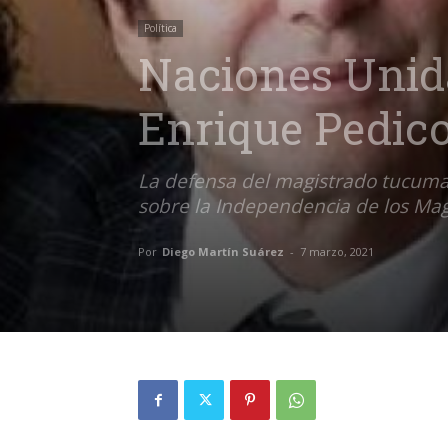
Política
Naciones Unida
Enrique Pedic
La defensa del magistrado tucuman
sobre la Independencia de los Ma
Por
Diego Martín Suárez
-
7 marzo, 2021