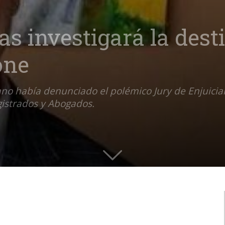
s investigará la desti
one
o había denunciado el polémico Jury de Enjuiciam
gistrados y Abogados.