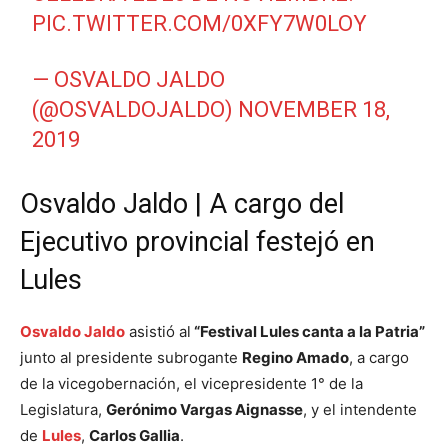
PIC.TWITTER.COM/0XFY7W0LOY
— OSVALDO JALDO
(@OSVALDOJALDO)
NOVEMBER 18,
2019
Osvaldo Jaldo | A cargo del
Ejecutivo provincial festejó en
Lules
Osvaldo Jaldo
asistió al
“Festival Lules canta a la Patria”
junto al presidente subrogante
Regino Amado
, a cargo
de la vicegobernación, el vicepresidente 1° de la
Legislatura,
Gerónimo Vargas Aignasse
, y el intendente
de
Lules
,
Carlos Gallia
.