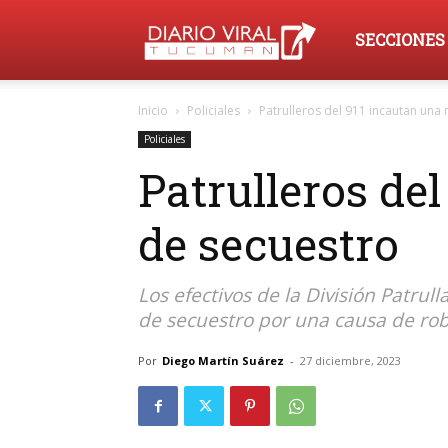
Diario
SECCIONES
Inicio
Policiales
Patrulleros del 911 incautan un
Viral
Policiales
Patrulleros de
Tucumán
de secuestro
Los efectivos de la División Patru
de secuestro por una causa de ro
Por
Diego Martín Suárez
-
27 diciembre, 2023