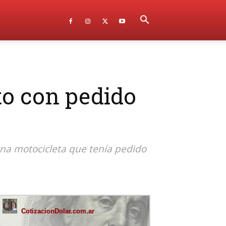
to con pedido
 una motocicleta que tenía pedido