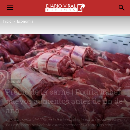
Inicio
Economía
Economía
Precio de la carne | Podría haber
nuevos aumentos antes de fin de
año
La subas serían del 20% en la hacienda destinada al consumo interno.
Los carniceros trasladarán estos incrementos a todos los cortes.