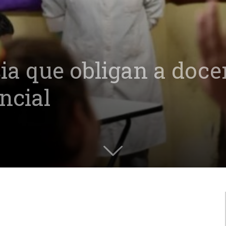
 que obligan a docen
ncial