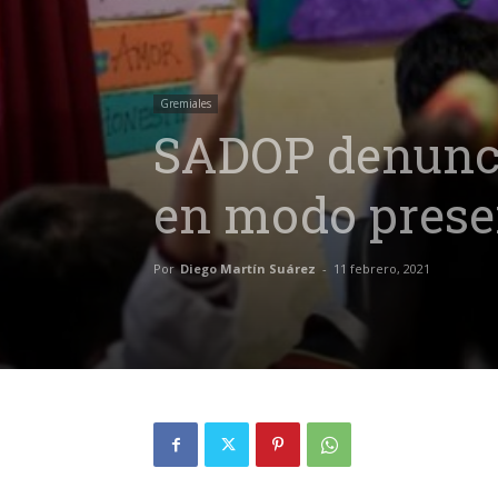
Gremiales
SADOP denuncia
en modo prese
Por
Diego Martín Suárez
-
11 febrero, 2021