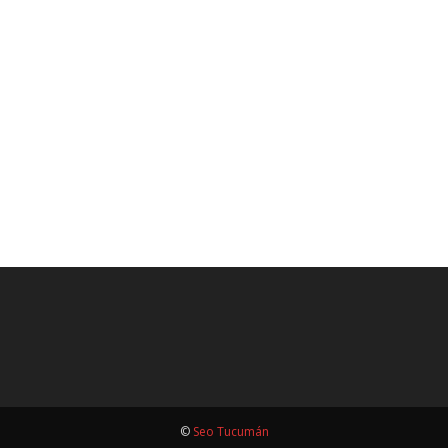
©
Seo Tucumán