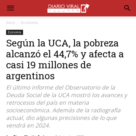
Inicio
Economía
Economía
Según la UCA, la pobreza
alcanzó el 44,7% y afecta a
casi 19 millones de
argentinos
El último informe del Observatorio de la
Deuda Social de la UCA mostró los avances y
retrocesos del país en materia
socioeconómica. Además de la radiografía
actual, dio algunas precisiones de lo que
vendrá en 2024.