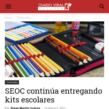
Inicio
Gremiales
Gremiales
SEOC continúa entregando
kits escolares
Por
Diego Martín Suárez
-
16 febrero, 2021