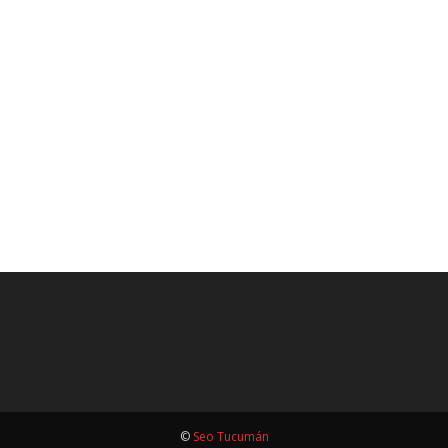
©
Seo Tucumán