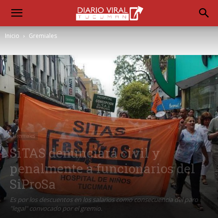
Inicio
Gremiales
Gremiales
SiTAS denunciará civil y
penalmente a funcionarios del
SiProSa
Es por los descuentos en los salarios como consecuencia del paro
"legal" convocado por el gremio.