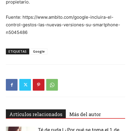
propietario.
Fuente: https://www.ambito.com/google-incluira-el-
control-gestos-las-nuevas-versiones-su-smartphone-
n5045486
ETIQUETAS
Google
Artículos relacionados
Más del autor
Té de ruda | ¿Por qué se toma el 1 de