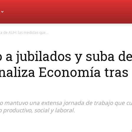
ba de AUH: las medidas que...
 a jubilados y suba d
aliza Economía tras 
smo mantuvo una extensa jornada de trabajo que c
productivo, social y laboral.