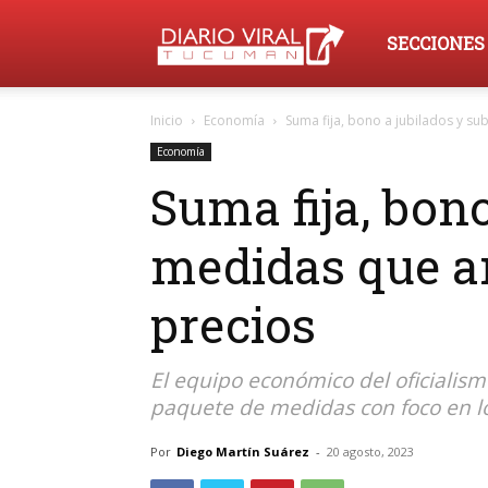
Diario
SECCIONES
Inicio
Economía
Suma fija, bono a jubilados y su
Viral
Economía
Suma fija, bono
Tucumán
medidas que an
precios
El equipo económico del oficiali
paquete de medidas con foco en lo 
Por
Diego Martín Suárez
-
20 agosto, 2023