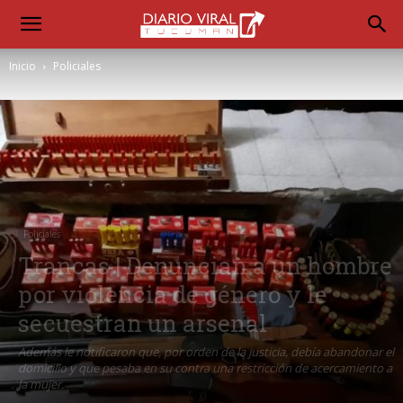
Inicio
Policiales
Policiales
Trancas | Denuncian a un hombre
por violencia de género y le
secuestran un arsenal
Además le notificaron que, por orden de la justicia, debía abandonar el
domicilio y que pesaba en su contra una restricción de acercamiento a
la mujer.