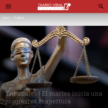
Inicio
Política
Política
Tribunales | El martes inicia una
progresiva reapertura