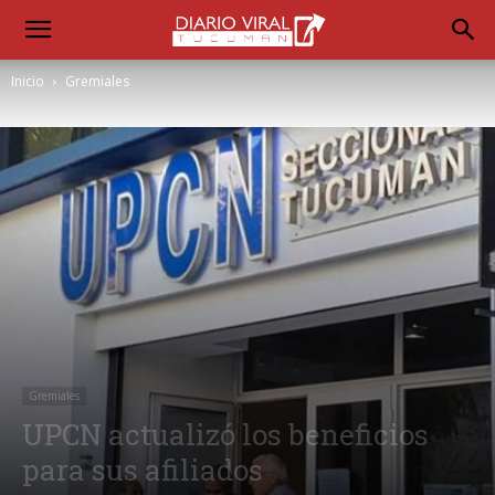
Inicio
Gremiales
Gremiales
UPCN actualizó los beneficios
para sus afiliados