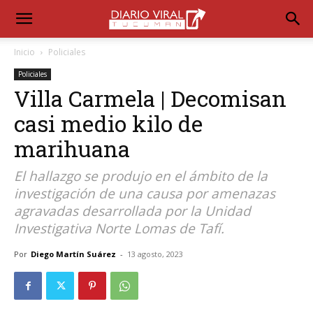
Inicio
Policiales
Policiales
Villa Carmela | Decomisan
casi medio kilo de
marihuana
El hallazgo se produjo en el ámbito de la
investigación de una causa por amenazas
agravadas desarrollada por la Unidad
Investigativa Norte Lomas de Tafí.
Por
Diego Martín Suárez
-
13 agosto, 2023