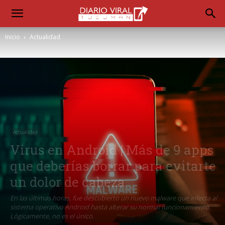
Inicio
Actualidad
Actualidad
Virus en Android | Más de 9 apps
que deberías borrar para evitarte
un dolor de cabeza
En las últimas horas, fue descubierto un nuevo malware que infecta al
sistema operativo Android hasta alterar su normal funcionamiento.
Lógicamente, no es el único.