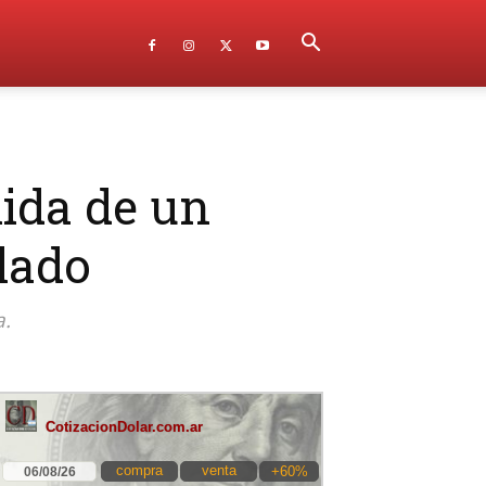
lida de un
lado
a.