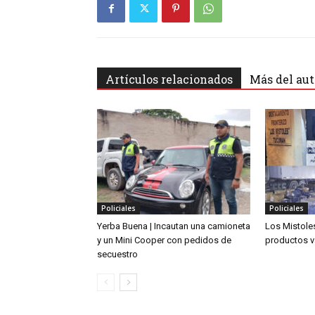
Artículos relacionados
Más del aut
Policiales
Policiales
Yerba Buena | Incautan una camioneta
Los Mistoles
y un Mini Cooper con pedidos de
productos v
secuestro