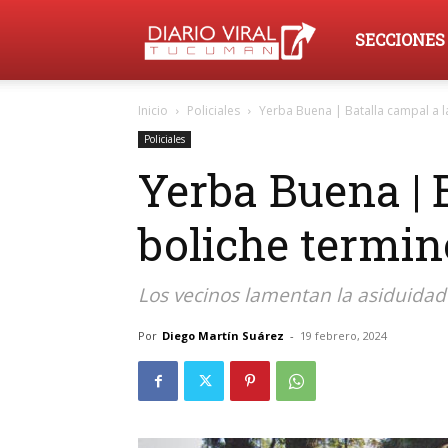
Diario
SECCIONES
Inicio
Policiales
Yerba Buena | Batalla campal a la
Viral
Policiales
Yerba Buena | 
Tucumán
boliche termi
Los vecinos lamentan la asiduidad 
Por
Diego Martín Suárez
-
19 febrero, 2024