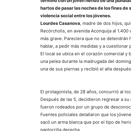
terminó con un joven herido de una puñalad
hartos de pasar las noches de los fines d
violencia social entre los jóvenes.
Lourdes Casanova
, madre de dos hijos, qu
Recórcholis, en avenida Aconquija al 1.400
más grave. Pareciera que no se detendrán 
hablar, a pedir más medidas y a cuestionar 
El local se ubica en el corazón comercial y 
una pelea durante la madrugada del domingo
una de sus piernas y recibió el alta después
El protagonista, de 28 años, concurrió al 
Después de las 5, decidieron regresar a su 
fueron rodeados por un grupo de desconoc
Fuentes policiales detallaron que los jóven
sacó un arma blanca que por el tipo de herid
pantorrilla derecha.