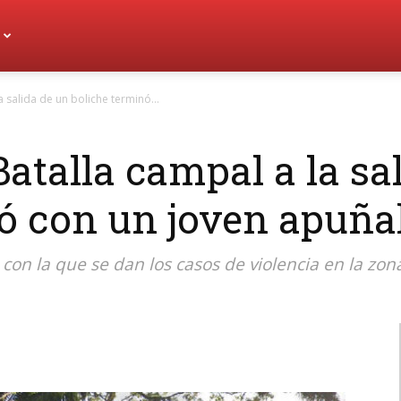
 salida de un boliche terminó...
Batalla campal a la sa
nó con un joven apuña
con la que se dan los casos de violencia en la zon