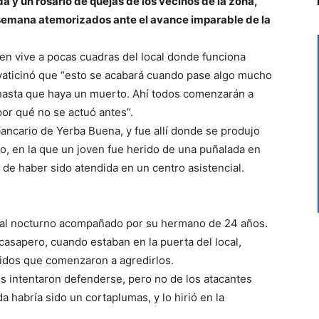
a y un rosario de quejas de los vecinos de la zona,
e semana atemorizados ante el avance imparable de la
ien vive a pocas cuadras del local donde funciona
 vaticinó que “esto se acabará cuando pase algo mucho
hasta que haya un muerto. Ahí todos comenzarán a
por qué no se actuó antes”.
bancario de Yerba Buena, y fue allí donde se produjo
, en la que un joven fue herido de una puñalada en
 de haber sido atendida en un centro asistencial.
local nocturno acompañado por su hermano de 24 años.
casapero, cuando estaban en la puerta del local,
idos que comenzaron a agredirlos.
es intentaron defenderse, pero no de los atacantes
a habría sido un cortaplumas, y lo hirió en la