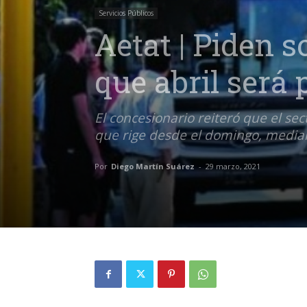
Servicios Públicos
Aetat | Piden 
que abril será 
El concesionario reiteró que el sec
que rige desde el domingo, mediante
Por
Diego Martín Suárez
-
29 marzo, 2021