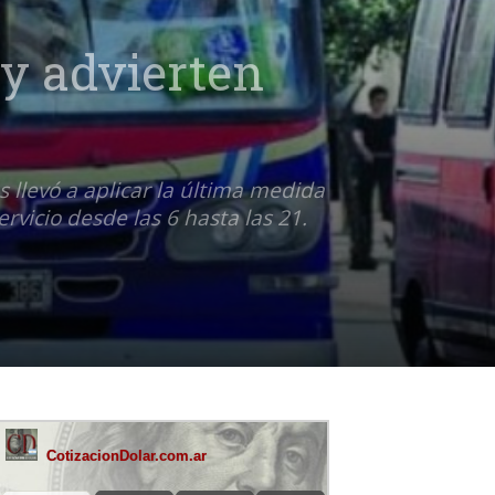
 y advierten
s llevó a aplicar la última medida
rvicio desde las 6 hasta las 21.