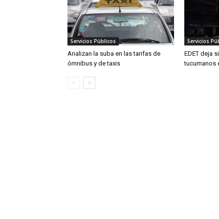
Servicios Públicos
Servicios Pú
Analizan la suba en las tarifas de
EDET deja si
ómnibus y de taxis
tucumanos e