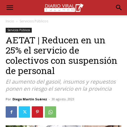
Inicio
Servicios Públicos
Servicios Públicos
AETAT | Reducen en un
25% el servicio de
colectivos con suspensión
de personal
El aumento del gasoil, insumos y repuestos
ponen en riesgo el servicio en la provincia
Por
Diego Martín Suárez
-
30 agosto, 2023