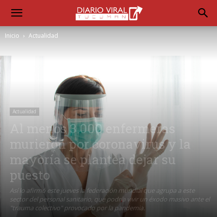
Inicio
Actualidad
Actualidad
Al menos 3.000 enfermeras
murieron por coronavirus y la
mayoría se plantea dejar su
puesto
Así lo afirmó este jueves la federación mundial que agrupa a este
sector del personal sanitario, que podría vivir un éxodo masivo ante el
"trauma colectivo" provocado por la pandemia.