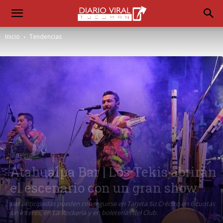
Inicio
Tendencias
Tendencias
Atahualpa Bar | Los Tekis abrirán
el escenario con un gran show
Las anticipadas pueden conseguirse en Tarjeta Su Crédito en 6 cuotas
sin interés, en La Rockería y en boleterías del Club.