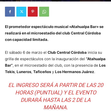
Por
Diego Martín Suárez
-
3 marzo, 2021
El prometedor espectáculo musical «Atahualpa Bar» se
realizará en el microestadio del club Central Córdoba
con capacidad limitada.
El sábado 6 de marzo el
Club Central Córdoba
inicia su
grilla de espectáculos con la inauguración del
“Atahualpa
Bar”
, en el microestadio del club, con la presencia de
Los
Tekis
,
Luneros
,
Taficeños
y
Los Hermanos Juárez
.
EL INGRESO SERÁ A PARTIR DE LAS 20
HORAS (PUNTUAL) Y EL EVENTO
DURARÁ HASTA LAS 2 DE LA
MAÑANA.