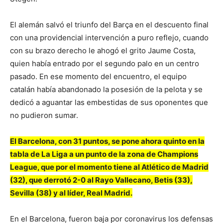
El alemán salvó el triunfo del Barça en el descuento final
con una providencial intervención a puro reflejo, cuando
con su brazo derecho le ahogó el grito Jaume Costa,
quien había entrado por el segundo palo en un centro
pasado. En ese momento del encuentro, el equipo
catalán había abandonado la posesión de la pelota y se
dedicó a aguantar las embestidas de sus oponentes que
no pudieron sumar.
El Barcelona, con 31 puntos, se pone ahora quinto en la
tabla de La Liga a un punto de la zona de Champions
League, que por el momento tiene al Atlético de Madrid
(32), que derrotó 2-0 al Rayo Vallecano, Betis (33),
Sevilla (38) y al líder, Real Madrid.
En el Barcelona, fueron baja por coronavirus los defensas