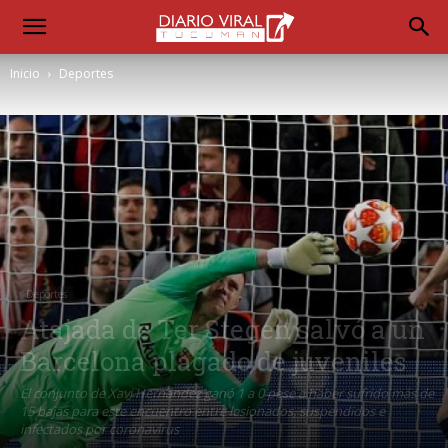
Inicio
Deportes
Deportes
Atajada de Ter Stegen salvó a un
Barcelona plagado de juveniles
El conjunto de Xavi Hernández ganó 1 a 0 pese a haber sufrido más de
15 bajas para este encuentro entre lesionados, suspendidos e
infectados por coronavirus