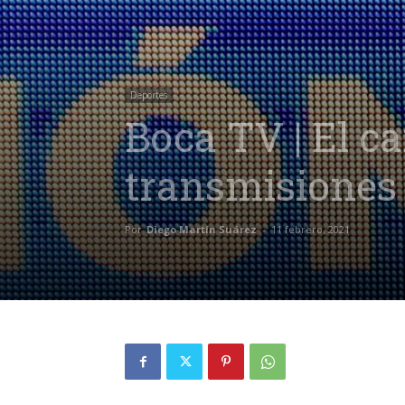
Deportes
Boca TV | El ca
transmisiones 
Por
Diego Martín Suárez
-
11 febrero, 2021