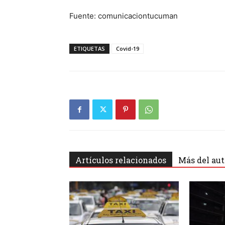
Fuente: comunicaciontucuman
ETIQUETAS
Covid-19
Artículos relacionados
Más del aut