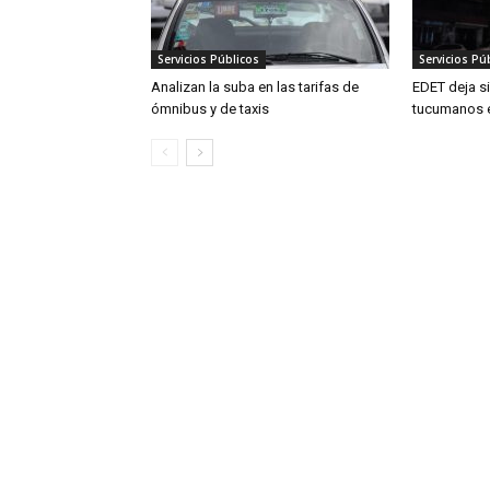
Servicios Públicos
Servicios Pú
Analizan la suba en las tarifas de
EDET deja si
ómnibus y de taxis
tucumanos e