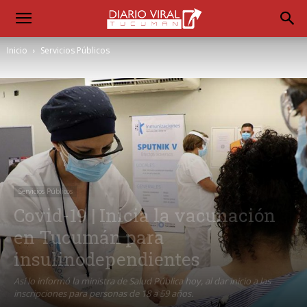
Inicio
Servicios Públicos
Servicios Públicos
Covid-19 | Inicia la vacunación
en Tucumán para
insulinodependientes
Así lo informó la ministra de Salud Pública hoy, al dar inicio a las
inscripciones para personas de 18 a 59 años.