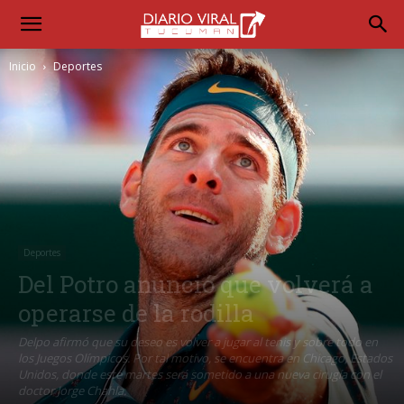
Inicio
Deportes
Deportes
Del Potro anunció que volverá a
operarse de la rodilla
Delpo afirmó que su deseo es volver a jugar al tenis y sobre todo en
los Juegos Olímpicos. Por tal motivo, se encuentra en Chicago, Estados
Unidos, donde este martes será sometido a una nueva cirugía con el
doctor Jorge Chahla.