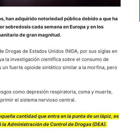
os, han adquirido notoriedad pública debido a que ha
or sobredosis cada semana en Europa y en los
anitario de gran magnitud.
 de Drogas de Estados Unidos (NIDA, por sus siglas en
oya la investigación científica sobre el consumo de
 un fuerte opioide sintético similar a la morfina, pero
iesgos como depresión respiratoria, coma y muerte,
rimir el sistema nervioso central.
equeña cantidad que entra en la punta de un lápiz, es
ó la Administración de Control de Drogas (DEA).