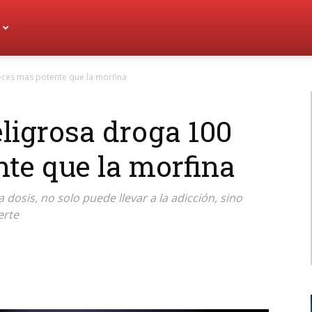
veces mas potente que la morfina
eligrosa droga 100
te que la morfina
dosis, no solo puede llevar a la adicción, sino
erte