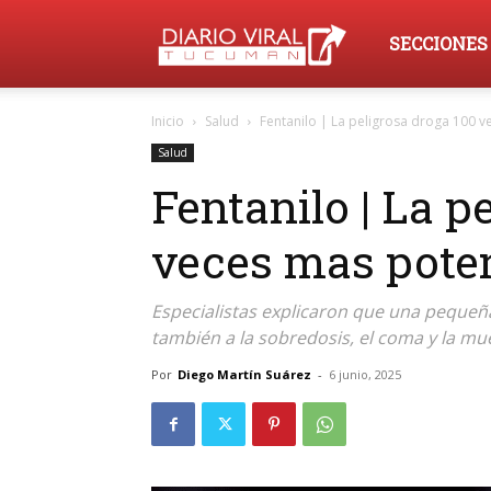
Diario
SECCIONES
Inicio
Salud
Fentanilo | La peligrosa droga 100 
Viral
Salud
Fentanilo | La p
Tucumán
veces mas poten
Especialistas explicaron que una pequeña 
también a la sobredosis, el coma y la mu
Por
Diego Martín Suárez
-
6 junio, 2025