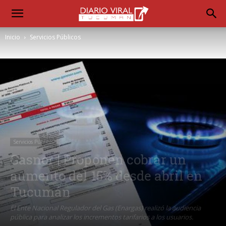
Inicio
Servicios Públicos
Servicios Públicos
Gasnor | Proponen cobrar un
aumento del 15% desde abril en
Tucumán
El Ente Nacional Regulador del Gas (Enargas) realizó la audiencia
pública para analizar los incrementos tarifarios a los usuarios.