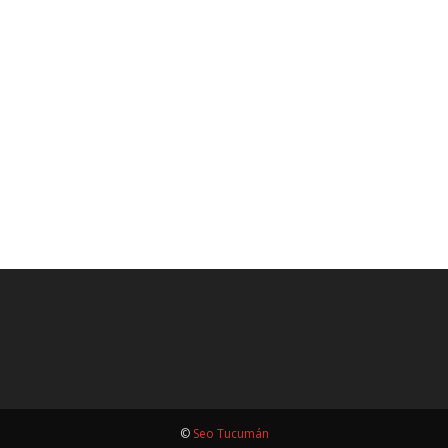
©
Seo Tucumán