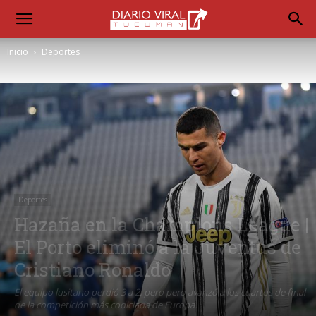
Inicio
Deportes
Deportes
Hazaña en la Champions League |
El Porto eliminó a la Juventus de
Cristiano Ronaldo
El equipo lusitano perdió 3 a 2, pero pero avanzó a los cuartos de final
de la competición más codiciada de Europa.