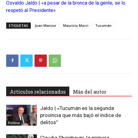
Osvaldo Jaldo | «a pesar de la bronca de la gente, se lo
respetó al Presidente»
ETIQUETAS
Juan Manzur
Mauricio Macri
Tucumán
Artículos relacionados
Más del autor
Jaldo | «Tucumán es la segunda
provincia que más bajó el índice de
delitos”
Política
Claudia Sheinbaum, la primera