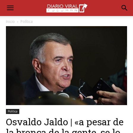
Inicio
Política
Política
Osvaldo Jaldo | «a pesar de
la bronca de la gente, se lo