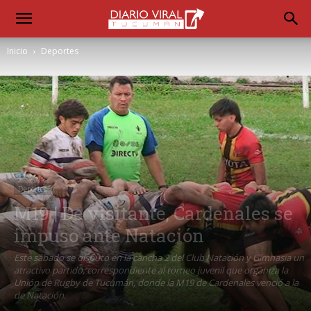
Inicio
Deportes
Deportes
M19 | De visitante, Cardenales se
impuso ante Natación
Este sábado se disputó en la cancha 2 del Club Natación y Gimnasia un
atractivo partido, correspondiente al torneo juvenil que organiza la
Unión de Rugby de Tucumán, donde la M19 de Cardenales venció a la
de Natación.