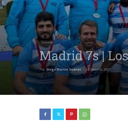
Deportes
Madrid 7s | L
Por
Diego Martín Suárez
-
22 febrero, 2021