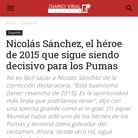
Inicio
Deportes
Deportes
Nicolás Sánchez, el héroe
de 2015 que sigue siendo
decisivo para los Pumas
No es fácil sacar a Nicolás Sánchez de la
corrección declaratoria. “Está buenísimo
[tener revancha de 2015]. Es la oportunidad
más linda que podríamos tener”, dijo con
una sonrisa grande como el in-goal. En aquel
Mundial había sido uno de los héroes de los
Pumas y terminó como goleador del
certamen. Ahora, desde otro rol, sigue