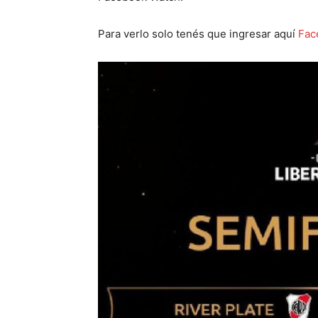
Para verlo solo tenés que ingresar aquí
Fac