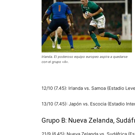
Irlanda. El poderoso equipo europeo aspira a quedarse
con el grupo «A».
12/10 (7.45): Irlanda vs. Samoa (Estadio Lev
13/10 (7.45): Japón vs. Escocia (Estadio I
Grupo B: Nueva Zelanda, Sudáfr
21/9 (6.45): Nueva Zelanda vs. Sudáfrica (