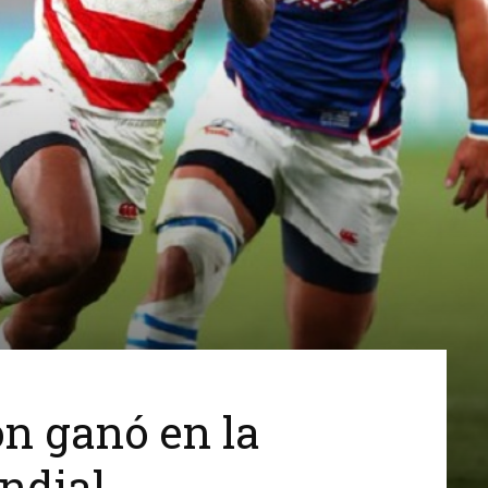
n ganó en la
ndial