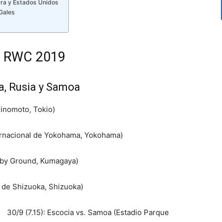
rra y Estados Unidos
 Gales
l RWC 2019
da, Rusia y Samoa
jinomoto, Tokio)
nternacional de Yokohama, Yokohama)
gby Ground, Kumagaya)
a de Shizuoka, Shizuoka)
30/9 (7.15): Escocia vs. Samoa (Estadio Parque