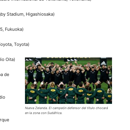
ugby Stadium, Higashiosaka)
-5, Fukuoka)
Toyota, Toyota)
io Oita)
pa de
dio
Nueva Zelanda. El campeón defensor del título chocará
en la zona con Sudáfrica.
arque