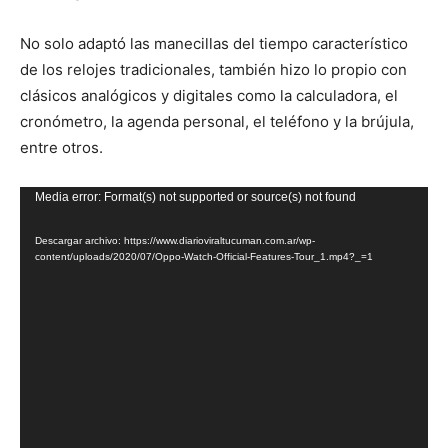
No solo adaptó las manecillas del tiempo característico
de los relojes tradicionales, también hizo lo propio con
clásicos analógicos y digitales como la calculadora, el
cronómetro, la agenda personal, el teléfono y la brújula,
entre otros.
Reproductor
Media error: Format(s) not supported or source(s) not found
de
Descargar archivo: https://www.diarioviraltucuman.com.ar/wp-
vídeo
content/uploads/2020/07/Oppo-Watch-Official-Features-Tour_1.mp4?_=1