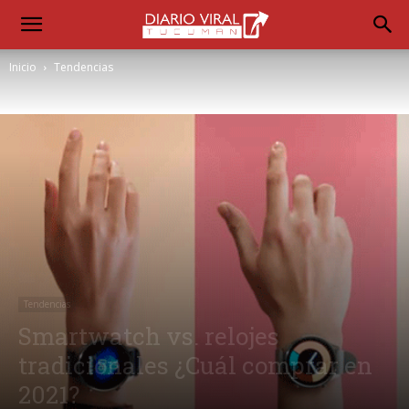
Inicio
Tendencias
Tendencias
Smartwatch vs. relojes
tradicionales ¿Cuál comprar en
2021?