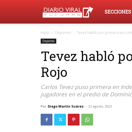
Diario
SECCIONES
Inicio
Deportes
Tevez habló por primera vez co
Viral
Deportes
Tevez habló po
Tucumán
Rojo
Carlos Tevez puso primera en Indep
jugadores en el predio de Domínico
Por
Diego Martín Suárez
-
22 agosto, 2023