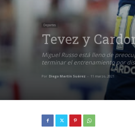
Deportes
Tevez y Cardon
Miguel Russo está lleno de preocu
terminar el entrenamiento por dist
Por
Diego Martín Suárez
-
11 marzo, 2021