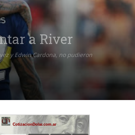
ntar a River
evez y Edwin Cardona, no pudieron