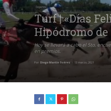
Deportes
Turf | «Días Fe
Hipódromo de
Hoy se llevará a cabo el 5to. enc
en premios.
Por
Diego Martín Suárez
-
13 marzo, 2021