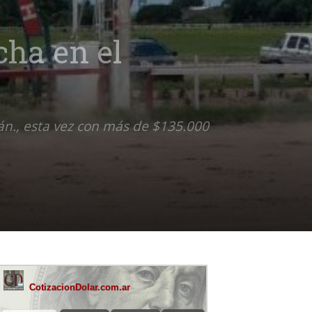
cha en el
án., esta vez con más de $135.000