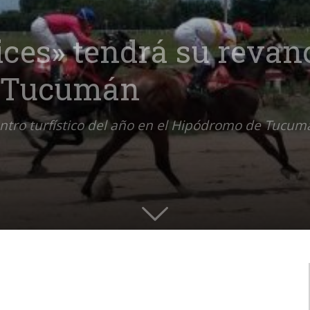
lices» tendrá su revan
 Tucumán
uentro turfístico del año en el Hipódromo de Tucum