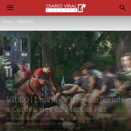
Inicio
Deportes
Deportes
VIDEO | Lluvia de tries sorprende
a Cardenales en Marcos Paz
El encuentro correspondiente a la categoría "Menores de 19" fue uno
de los más atractivos este fin de semana.